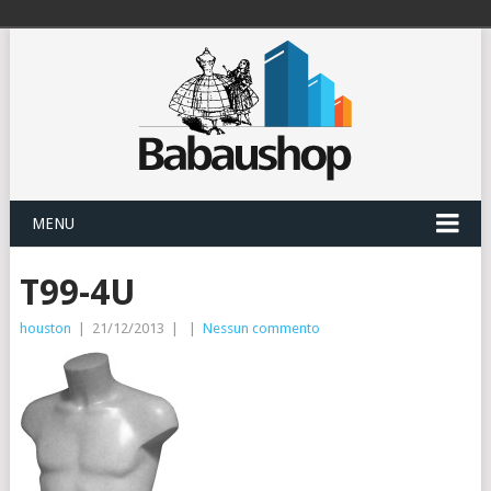
MENU
T99-4U
houston
|
21/12/2013
|
|
Nessun commento