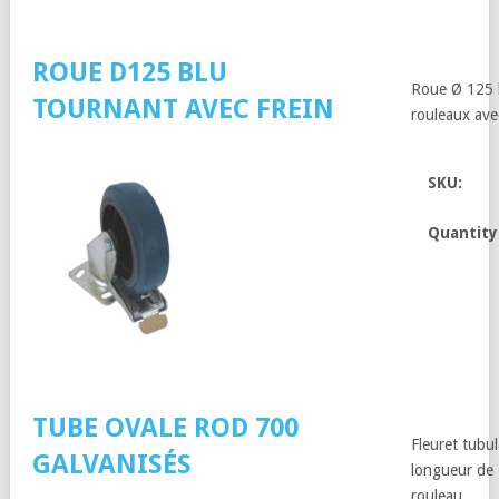
ROUE D125 BLU
Roue Ø 125 
TOURNANT AVEC FREIN
rouleaux ave
SKU:
Quantity
TUBE OVALE ROD 700
Fleuret tubu
GALVANISÉS
longueur de
rouleau.