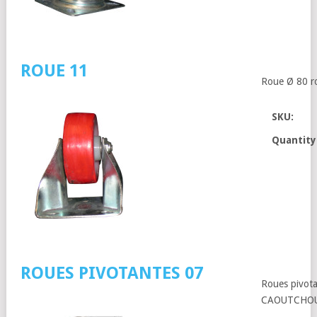
ROUE 11
Roue Ø 80 ro
SKU:
Quantity
ROUES PIVOTANTES 07
Roues pivot
CAOUTCHOU