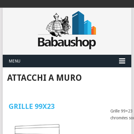
MENU
ATTACCHI A MURO
GRILLE 99X23
Grille 99×23
chromées so