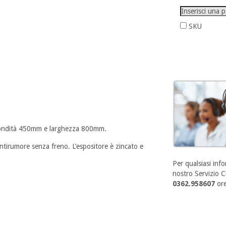
SKU
fondità 450mm e larghezza 800mm.
antirumore senza freno. L’espositore è zincato e
Per qualsiasi info
nostro Servizio Cl
0362.958607
ore