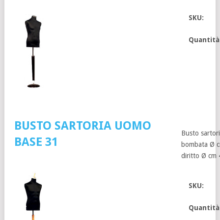
SKU:
Quantità
BUSTO SARTORIA UOMO
Busto sartor
BASE 31
bombata Ø c
diritto Ø cm 
SKU:
Quantità