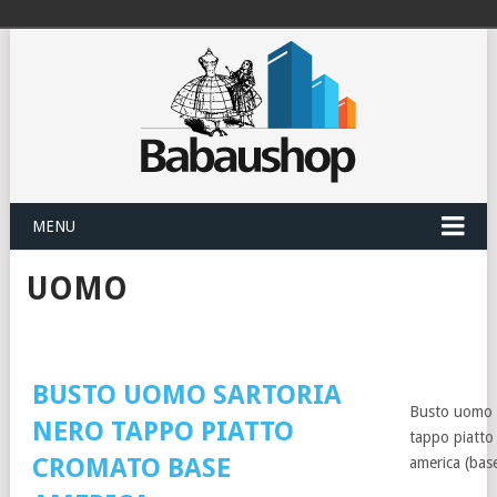
MENU
UOMO
BUSTO UOMO SARTORIA
Busto uomo s
NERO TAPPO PIATTO
tappo piatto
CROMATO BASE
america (bas