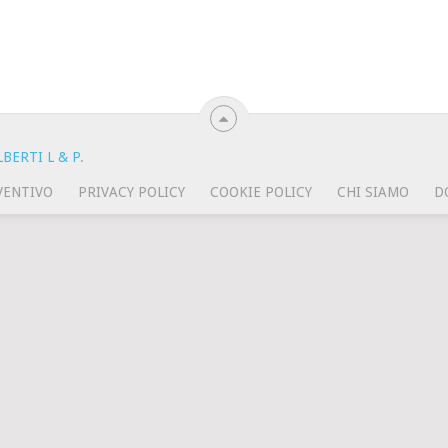
BERTI L & P
.
VENTIVO
PRIVACY POLICY
COOKIE POLICY
CHI SIAMO
D