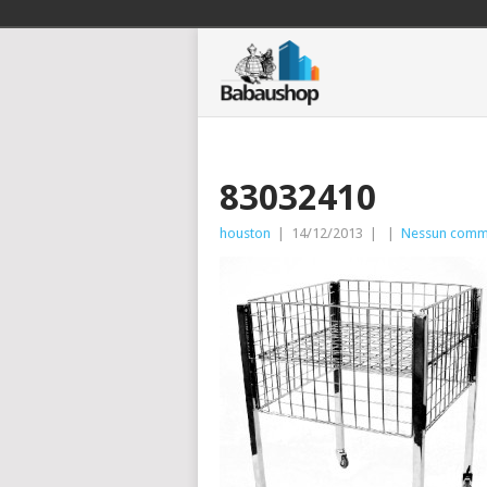
83032410
houston
|
14/12/2013
|
|
Nessun comm