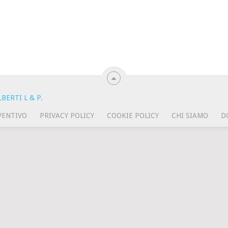
BERTI L & P
.
VENTIVO
PRIVACY POLICY
COOKIE POLICY
CHI SIAMO
D