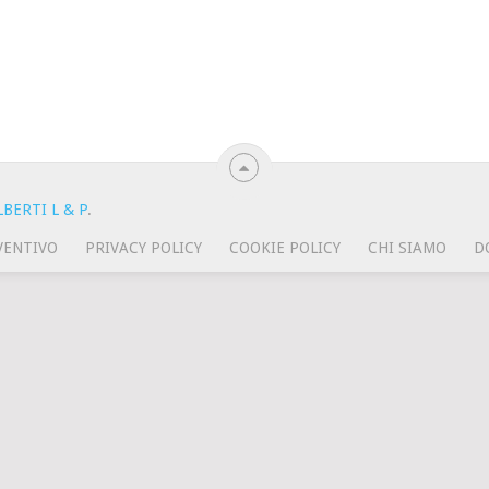
BERTI L & P
.
VENTIVO
PRIVACY POLICY
COOKIE POLICY
CHI SIAMO
D