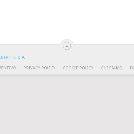
BERTI L & P
.
VENTIVO
PRIVACY POLICY
COOKIE POLICY
CHI SIAMO
D