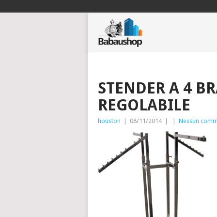
STENDER A 4 B
REGOLABILE
houston
|
08/11/2014
|
|
Nessun comm