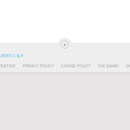
BERTI L & P
.
VENTIVO
PRIVACY POLICY
COOKIE POLICY
CHI SIAMO
D