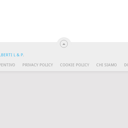
BERTI L & P
.
VENTIVO
PRIVACY POLICY
COOKIE POLICY
CHI SIAMO
D