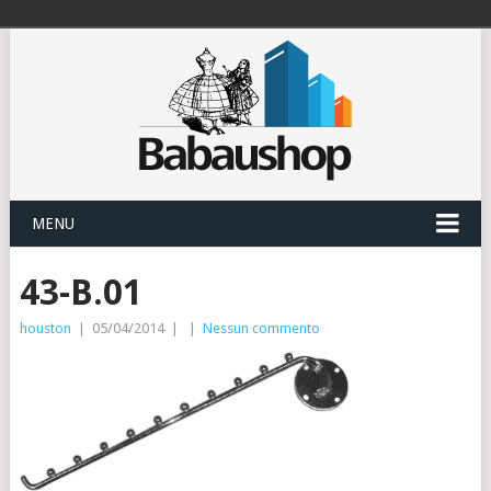
MENU
43-B.01
houston
|
05/04/2014
|
|
Nessun commento