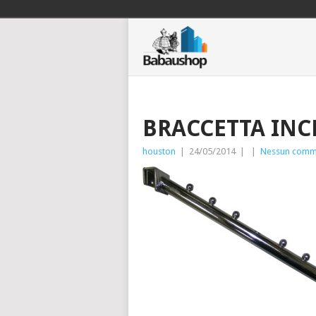
BRACCETTA INC
houston
|
24/05/2014
|
|
Nessun comm