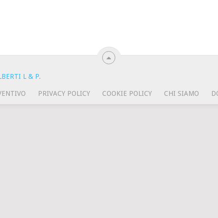
BERTI L & P
.
VENTIVO
PRIVACY POLICY
COOKIE POLICY
CHI SIAMO
D