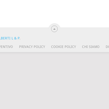
BERTI L & P
.
VENTIVO
PRIVACY POLICY
COOKIE POLICY
CHI SIAMO
D