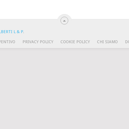
BERTI L & P
.
VENTIVO
PRIVACY POLICY
COOKIE POLICY
CHI SIAMO
D