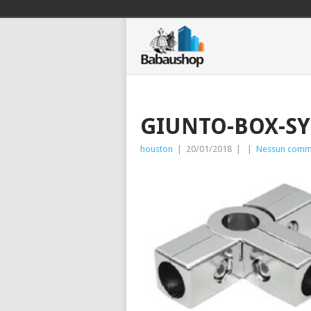
GIUNTO-BOX-S
houston
|
20/01/2018
|
|
Nessun comm