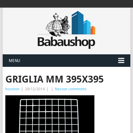
MENU
GRIGLIA MM 395X395
houston
|
20/12/2014
|
|
Nessun commento