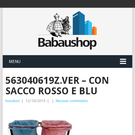
MENU
563040619Z.VER – CON
SACCO ROSSO E BLU
houston
|
12/10/2019
|
|
Nessun commento