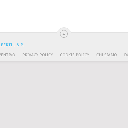
BERTI L & P
.
VENTIVO
PRIVACY POLICY
COOKIE POLICY
CHI SIAMO
D