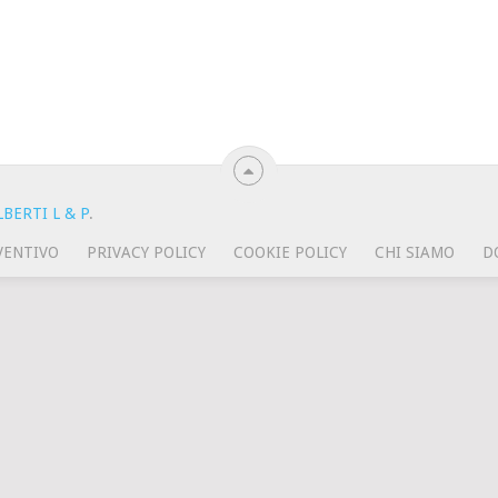
BERTI L & P
.
VENTIVO
PRIVACY POLICY
COOKIE POLICY
CHI SIAMO
D