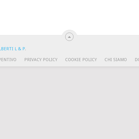
BERTI L & P
.
VENTIVO
PRIVACY POLICY
COOKIE POLICY
CHI SIAMO
D