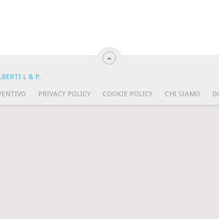
BERTI L & P
.
VENTIVO
PRIVACY POLICY
COOKIE POLICY
CHI SIAMO
D