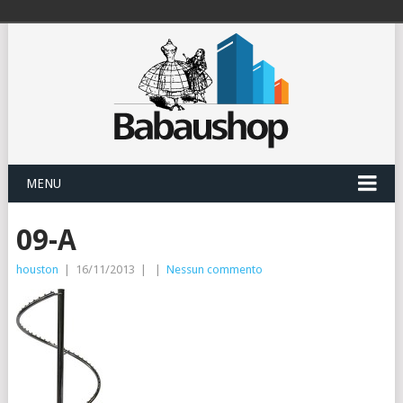
MENU
09-A
houston
|
16/11/2013
|
|
Nessun commento