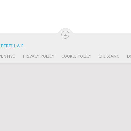
BERTI L & P
.
VENTIVO
PRIVACY POLICY
COOKIE POLICY
CHI SIAMO
D