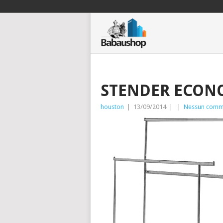
STENDER ECON
houston
|
13/09/2014
|
|
Nessun comm