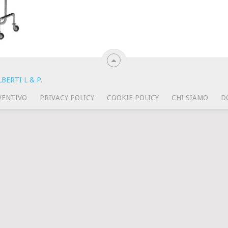
BERTI L & P
.
VENTIVO
PRIVACY POLICY
COOKIE POLICY
CHI SIAMO
D