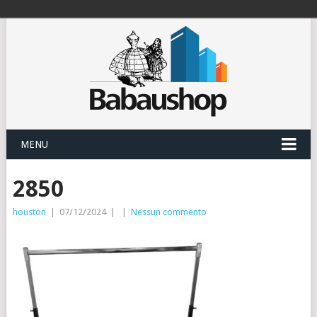
MENU
2850
houston
|
07/12/2024
|
|
Nessun commento