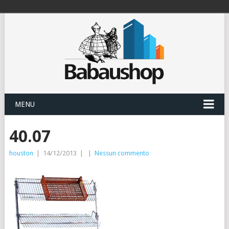
MENU
40.07
houston
|
14/12/2013
|
|
Nessun commento