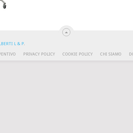
BERTI L & P
.
VENTIVO
PRIVACY POLICY
COOKIE POLICY
CHI SIAMO
D