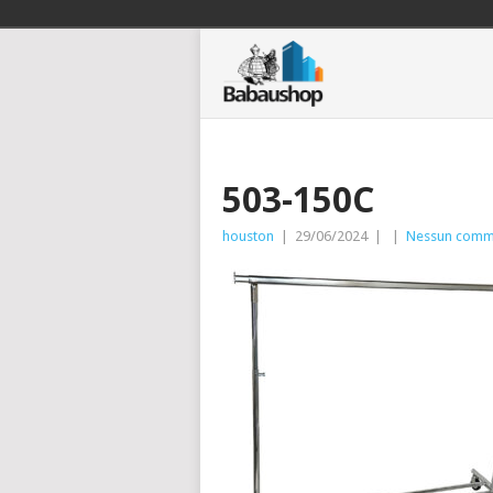
503-150C
houston
|
29/06/2024
|
|
Nessun comm