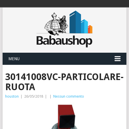
MENU
30141008VC-PARTICOLARE-
RUOTA
houston
|
26/05/2018
|
|
Nessun commento