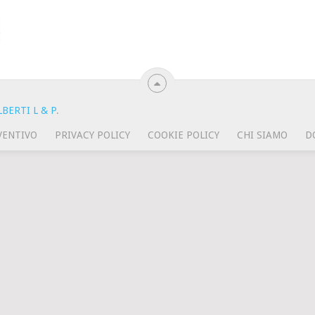
BERTI L & P
.
VENTIVO
PRIVACY POLICY
COOKIE POLICY
CHI SIAMO
D