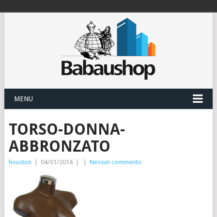
MENU
TORSO-DONNA-
ABBRONZATO
houston
|
04/01/2014
|
|
Nessun commento